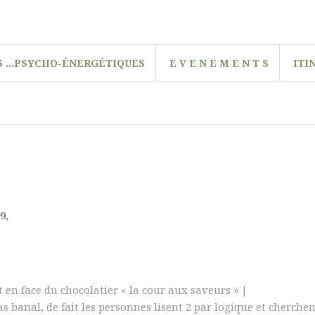
é
t
i
q
u
e
 …PSYCHO-ÉNERGÉTIQUES
E V E N E M E N T S
ITI
s
9,
 en face du chocolatier « la cour aux saveurs » |
 pas banal, de fait les personnes lisent 2 par logique et cherch